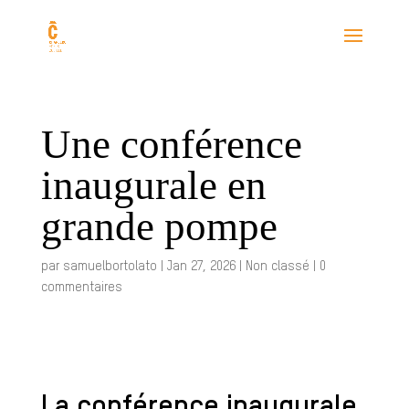
Une conférence
inaugurale en
grande pompe
par
samuelbortolato
|
Jan 27, 2026
|
Non classé
|
0
commentaires
La conférence inaugurale