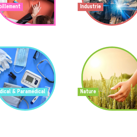
billement
Industrie
dical & Paramédical
Nature