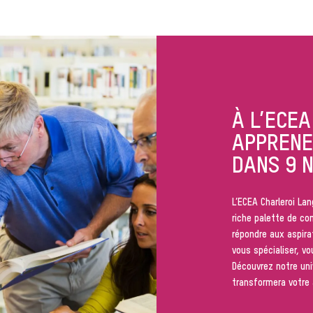
À L’ECE
APPRENE
DANS 9 N
L’ECEA Charleroi La
riche palette de c
répondre aux aspira
vous spécialiser, v
Découvrez notre uni
transformera votre a