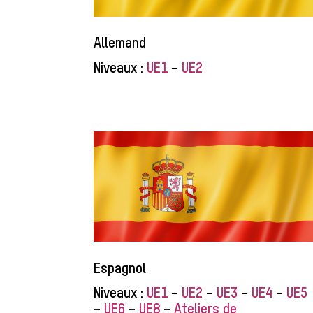
Allemand
Niveaux :
UE1
–
UE2
Espagnol
Niveaux :
UE1
–
UE2
–
UE3
–
UE4
–
UE5
–
UE6
–
UE8
–
Ateliers de