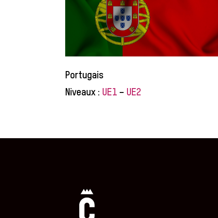
Portugais
Niveaux :
UE1
–
UE2