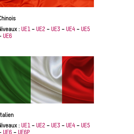
Chinois
Niveaux :
UE1
–
UE2
–
UE3
–
UE4
–
UE5
–
UE6
Italien
Niveaux :
UE1
–
UE2
–
UE3
–
UE4
–
UE5
–
UE6
–
UE6P