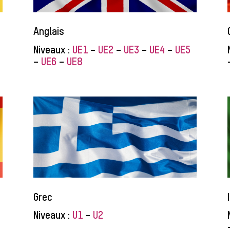
Anglais
Niveaux :
UE1
–
UE2
–
UE3
–
UE4
–
UE5
–
UE6
–
UE8
Grec
Niveaux :
U1
–
U2