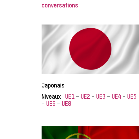
conversations
Japonais
Niveaux :
UE1
–
UE2
–
UE3
–
UE4
–
UE5
–
UE6
–
UE8