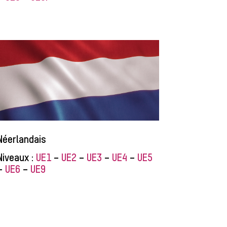
Néerlandais
Niveaux :
UE1
–
UE2
–
UE3
–
UE4
–
UE5
–
UE6
–
UE9