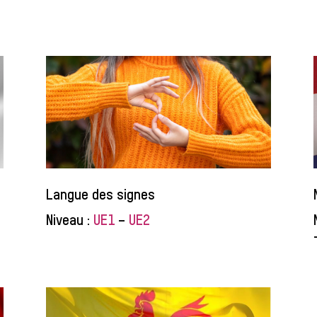
Langue des signes
Niveau :
UE1
–
UE2