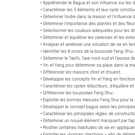
• Appréhender le Bagua et son influence sur les d
• Caractériser les 5 éléments et leur cycle constru
• Déterminer l’ordre dans la maison et l’influence 
• Déterminer l’importance des plantes et des fleur
• Sélectionner les couleurs adéquates pour les di
• Déterminer et équilibrer les carences et les exte
• Analyser et améliorer une situation de vie en 
• Identifier les 8 zones de la boussole Feng-Shui 
• Déterminer le Taïchi, l’axe nord-sud et l’assise d
• Yin et Yang pour déterminer sa place dans la ma
• Différencier les maisons d’est et d’ouest;
• Développer les concepts Yin et Yang en fonction
• Caractériser les cycles réducteurs, d’équilibre 
• Différencier les boussoles Feng Shui ;
• Exploiter les bonnes mesures Feng Shui pour la
• Développer le concept bagua selon les principes 
• Caractériser les principales règles de constructi
• Déterminer un nouvel élément manquant par l’app
• Modifier certaines habitudes de vie en appliquan
• Exploiter les «bonnes directions » afin de déte