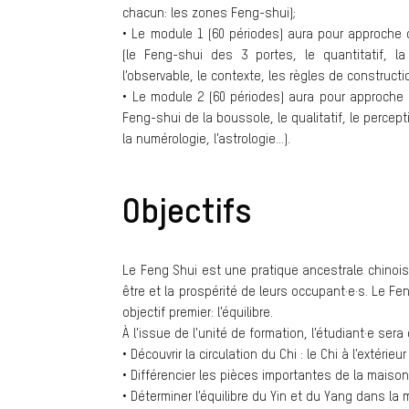
chacun: les zones Feng-shui);
• Le module 1 (60 périodes) aura pour approche c
(le Feng-shui des 3 portes, le quantitatif, l
l’observable, le contexte, les règles de constructio
• Le module 2 (60 périodes) aura pour approche c
Feng-shui de la boussole, le qualitatif, le perceptif
la numérologie, l’astrologie…).
Objectifs
Le Feng Shui est une pratique ancestrale chinoise 
être et la prospérité de leurs occupant·e·s. Le Fen
objectif premier: l’équilibre.
À l’issue de l’unité de formation, l’étudiant·e sera
• Découvrir la circulation du Chi : le Chi à l’extérie
• Différencier les pièces importantes de la maison
• Déterminer l’équilibre du Yin et du Yang dans la