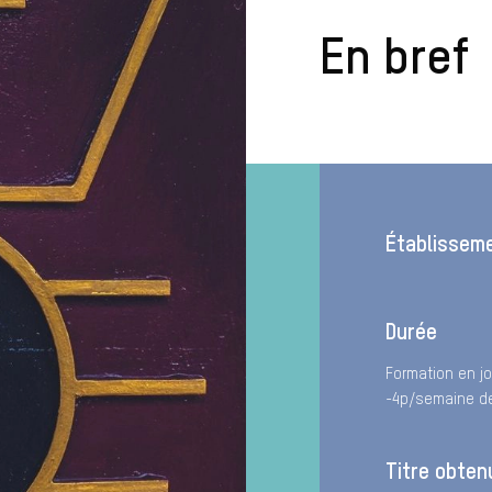
En bref
Établissem
Durée
Formation en jo
-4p/semaine de
Titre obten