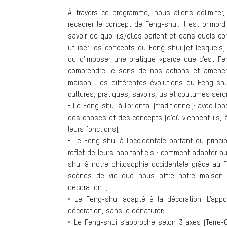
À travers ce programme, nous allons délimiter, 
recadrer le concept de Feng-shui. Il est primord
savoir de quoi ils/elles parlent et dans quels c
utiliser les concepts du Feng-shui (et lesquels).
ou d’imposer une pratique «parce que c’est Fe
comprendre le sens de nos actions et amener
maison. Les différentes évolutions du Feng-shu
cultures, pratiques, savoirs, us et coutumes sero
• Le Feng-shui à l’oriental (traditionnel): avec l’
des choses et des concepts (d’où viennent-ils, à
leurs fonctions);
• Le Feng-shui à l’occidentale partant du princi
reflet de leurs habitant·e·s : comment adapter a
shui à notre philosophie occidentale grâce au 
scènes de vie que nous offre notre maison
décoration…;
• Le Feng-shui adapté à la décoration. L’appo
décoration, sans le dénaturer;
• Le Feng-shui s’approche selon 3 axes (Terre-