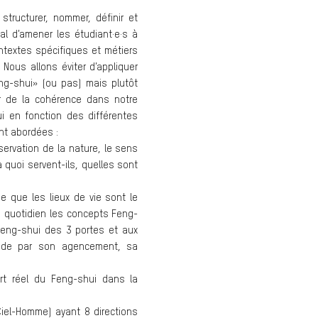
structurer, nommer, définir et
ial d’amener les étudiant·e·s à
ontextes spécifiques et métiers
 Nous allons éviter d’appliquer
ng-shui» (ou pas) mais plutôt
 de la cohérence dans notre
i en fonction des différentes
nt abordées :
observation de la nature, le sens
 quoi servent-ils, quelles sont
pe que les lieux de vie sont le
u quotidien les concepts Feng-
Feng-shui des 3 portes et aux
 de par son agencement, sa
rt réel du Feng-shui dans la
Ciel-Homme) ayant 8 directions